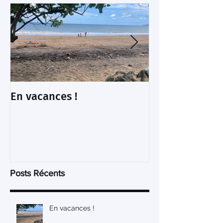
En vacances !
La fête Cœlac
image et vidé
Posts Récents
En vacances !