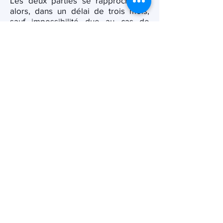
Les deux parties se rapprocheront
alors, dans un délai de trois mois,
sauf impossibilité due au cas de
force majeure, pour examiner
l’incidence de l’événement et
convenir des conditions dans
lesquelles l’exécution du contrat sera
poursuivie. Si le cas de force majeur
a une durée supérieure à une durée
de un mois, les présentes conditions
générales pourront être résiliées par
la partie lésée.
De façon expresse, sont considérés
comme cas de force majeure ou cas
fortuits, outre ceux qui sont
habituellement retenus par la
jurisprudence des cours et des
tribunaux français : le blocage des
moyens de transports, tremblement
de terre, incendies, tempêtes,
inondation, foudre, l’arrêt des
réseaux de télécommunication ou