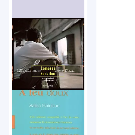
Sania
Comores
Zanzibar
Salim
Hatubou