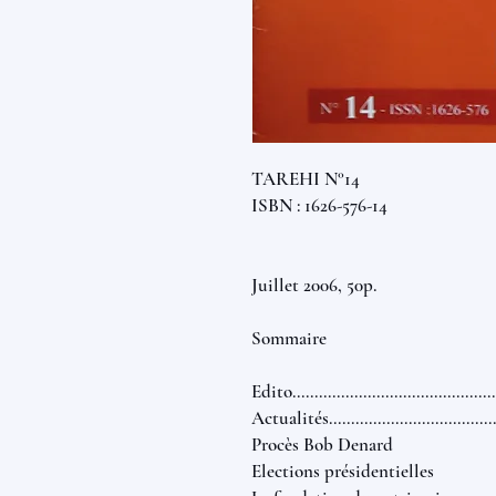
TAREHI N°14
ISBN : 1626-576-14
Juillet 2006, 50p.
Sommaire
Edito..............................................
Actualités.......................................
Procès Bob Denard
Elections présidentielles