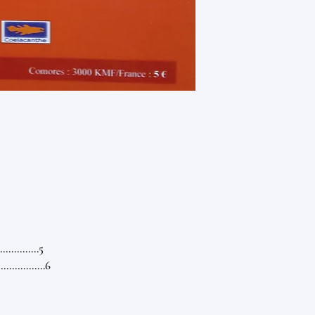
..............5
...............6