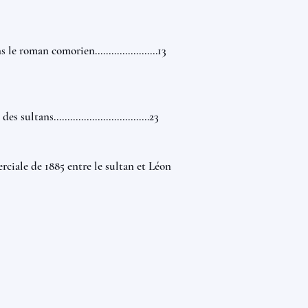
e roman comorien.......................13
ans...................................23
iale de 1885 entre le sultan et Léon