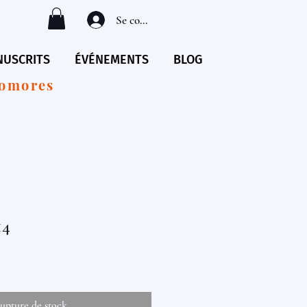
Se connecter
USCRITS
ÉVÉNEMENTS
BLOG
Comores
14
upture de stock