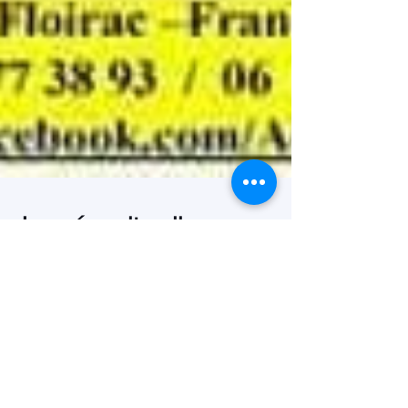
Journée culturelle
comorienne à Floirac
Comme chaque année, l'Association
Ouanienne Floirac-France-Comores
(AOFFRAC) organise une journée culturelle
dans cette petite ville près...