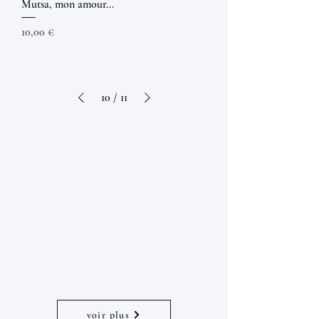
Mutsa, mon amour...
Prix
10,00 €
10
/
11
voir plus