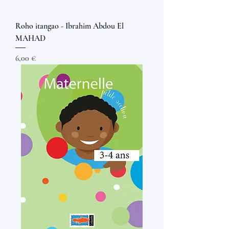
Roho itangao - Ibrahim Abdou El
MAHAD
Prix
6,00 €