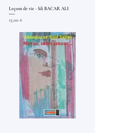
Leçosn de vie - Idi BACAR ALI
Prix
15,00 €