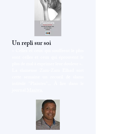
Un repli sur soi
« Celles et ceux qui souffrent le plus
sont celles et ceux qui éprouvent le
plus de mal à exprimer leur douleur ».
La slameuse Zam-Zam Elhad sort
cette semaine un recueil de slams
intitulé "Plaintes"... À lire dans le
journal
Masiwa.