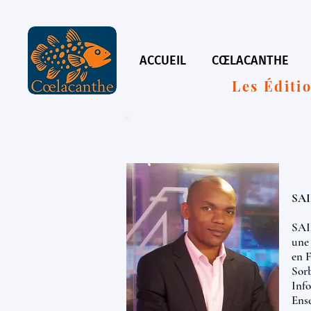
ACCUEIL
CŒLACANTHE
Les Éditi
SAI
SAI
une 
en F
Sorb
Info
Ense