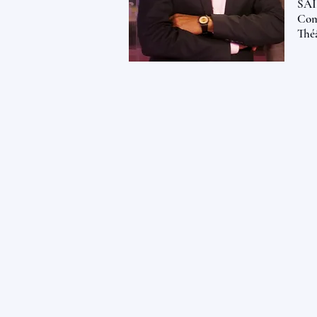
SAIF
Com
Thé