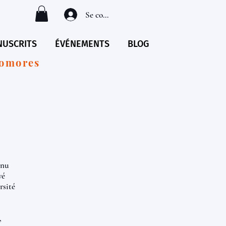
Se connecter
USCRITS
ÉVÉNEMENTS
BLOG
Comores
enu
vé
rsité
,