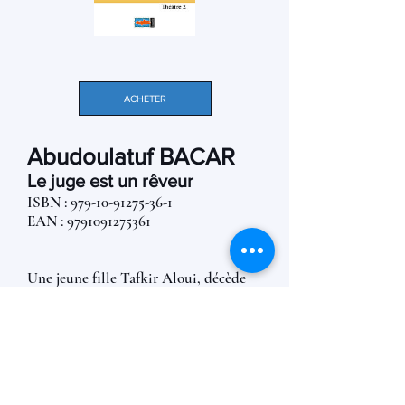
ACHETER
Abudoulatuf BACAR
Le juge est un rêveur
ISBN :
979-10-91275-36-1
EAN : 9791091275361
Une jeune fille Tafkir Aloui, décède
après une chute à la descente d'un
taxi, en se rendant à son lycée.
Persuadé qu'elle est décédée d'une
overdose, le lycée saisit une cour
d'assise locale indépendante et porte
plainte contre X. Ainsi, des enquêtes