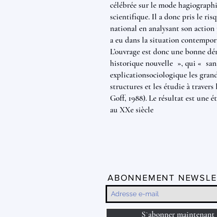
célébrée sur le mode hagiographi
scientifique. Il a donc pris le r
national en analysant son action
a eu dans la situation contempor
L’ouvrage est donc une bonne dé
historique nouvelle », qui « san
explicationsociologique les grand
structures et les étudie à travers 
Goff, 1988). Le résultat est une 
au XXe siècle
ABONNEMENT NEWSLE
S`abonner maintenant