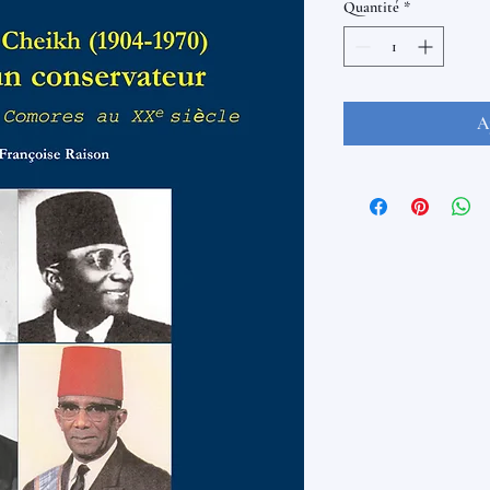
Quantité
*
A