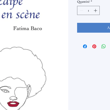
Quantité
*
A