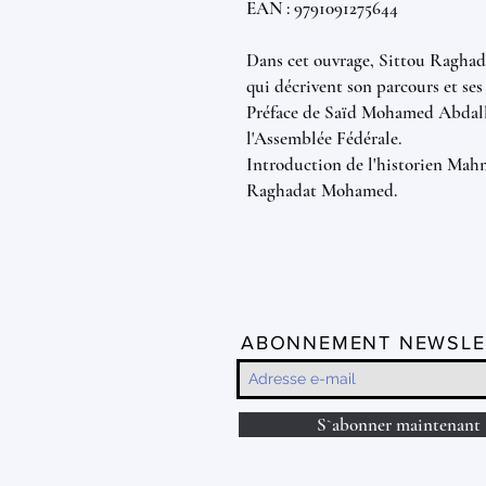
EAN : 9791091275644
Dans cet ouvrage, Sittou Raghad
qui décrivent son parcours et ses
Préface de Saïd Mohamed Abdal
l'Assemblée Fédérale.
Introduction de l'historien Mah
Raghadat Mohamed.
ABONNEMENT NEWSLE
S`abonner maintenant