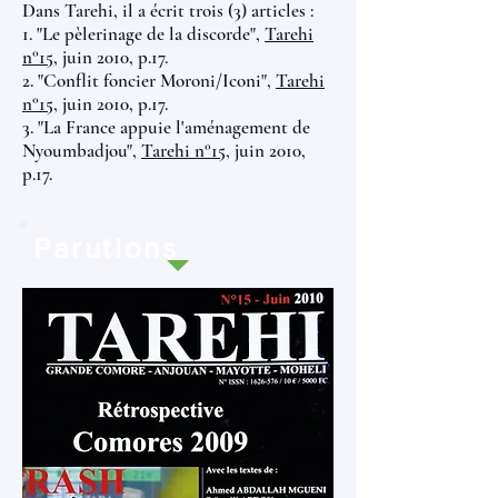
Dans Tarehi, il a écrit trois (3) articles :
1. "Le pèlerinage de la discorde",
Tarehi
n°15
, juin 2010, p.17.
2. "Conflit foncier Moroni/Iconi",
Tarehi
n°15
, juin 2010, p.17.
3. "La France appuie l'aménagement de
Nyoumbadjou",
Tarehi n°15
, juin 2010,
p.17.
Parutions